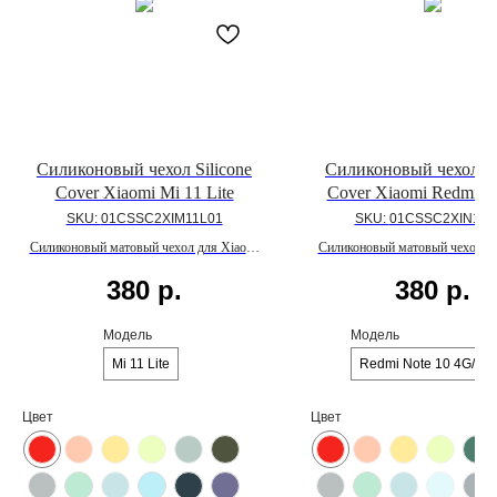
Силиконовый чехол Silicone
Силиконовый чехол Si
Cover Xiaomi Mi 11 Lite
Cover Xiaomi Redmi N
4G/10S
SKU:
01CSSC2XIM11L01
SKU:
01CSSC2XIN104
Силиконовый матовый чехол для Xiaomi
Силиконовый матовый чехол дл
Mi 11 Lite с внутренним покрытием из
Redmi Note 10 4G/10S с вну
380
р.
380
р.
микрофибры
покрытием из микрофиб
Модель
Модель
Mi 11 Lite
Redmi Note 10 4G/10
Цвет
Цвет