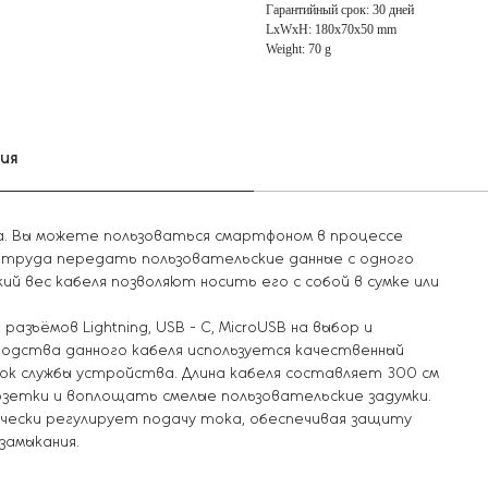
Гарантийный срок: 30 дней
LxWxH: 180x70x50 mm
Weight: 70 g
ия
а. Вы можете пользоваться смартфоном в процессе
т труда передать пользовательские данные с одного
ий вес кабеля позволяют носить его с собой в сумке или
зъёмов Lightning, USB - C, MicroUSB на выбор и
водства данного кабеля используется качественный
рок службы устройства. Длина кабеля составляет 300 см
етки и воплощать смелые пользовательские задумки.
ески регулирует подачу тока, обеспечивая защиту
замыкания.