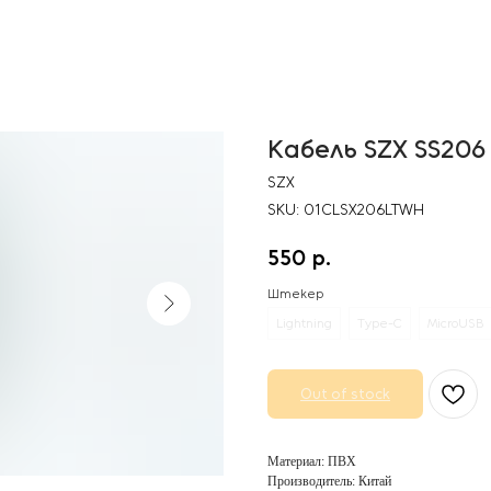
Кабель SZX SS206
SZX
SKU:
01CLSX206LTWH
550
р.
Штекер
Lightning
Type-C
MicroUSB
Out of stock
Материал: ПВХ
Производитель: Китай