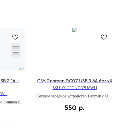
B 2,1A +
СЗУ Denmen DC07 USB 3,6A белый
SKU:
01CRDNC07UAWH
TWH
Сетевое зарядное устройство Denmen с USB
во Denmen с
портом мощностью до 18W и поддержкой
550
р.
тью до 10W с
быстрой зарядки Qualcomm Quick Charge
1м
3.0