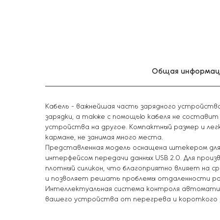
Общая информац
Кабель - важнейшая часть зарядного устройств
зарядки, а также с помощью кабеля не состави
устройства на другое. Компактный размер и легк
кармане, не занимая много места.
Представленная модель оснащена штекером для ра
интерфейсом передачи данных USB 2.0. Для произ
плотный силикон, что благоприятно влияет на с
и позволяет решать проблемы отдаленности роз
Интеллектуальная система контроля автоматич
вашего устройства от перегрева и короткого 