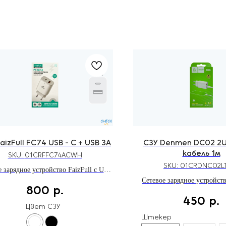
aizFull FC74 USB - C + USB 3A
СЗУ Denmen DC02 2US
кабель 1м
SKU:
01CRFFC74ACWH
SKU:
01CRDNC02L
 зарядное устройство FaizFull с USB
USB - A портами мощностью до 20W
Сетевое зарядное устройст
800
р.
оддержкой быстрой зарядки Power
двумя USB портами мощнос
450
р.
ery 3.0 и Qualcomm Quick Charge 3.0
кабелем длиной 
Цвет СЗУ
Штекер