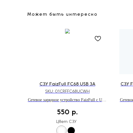
Может быть интересно
СЗУ FaizFull FC68 USB 3A
СЗУ F
SKU:
01CRFFC68UCWH
Сетевое зарядное устройство FaizFull с USB
Сетевое
портом мощностью до 18W и поддержкой
- C и 
550
р.
быстрой зарядки Qualcomm Quick Charge
и п
3.0
Deliv
Цвет СЗУ