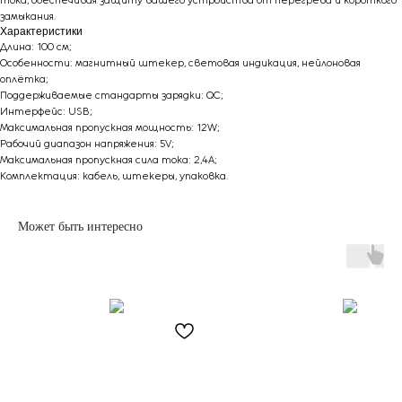
тока, обеспечивая защиту вашего устройства от перегрева и короткого
замыкания.
Характеристики
Длина: 100 см;
Особенности: магнитный штекер, световая индикация, нейлоновая
оплётка;
Поддерживаемые стандарты зарядки: QC;
Интерфейс: USB;
Максимальная пропускная мощность: 12W;
Рабочий диапазон напряжения: 5V;
Максимальная пропускная сила тока: 2,4A;
Комплектация: кабель, штекеры, упаковка.
Может быть интересно