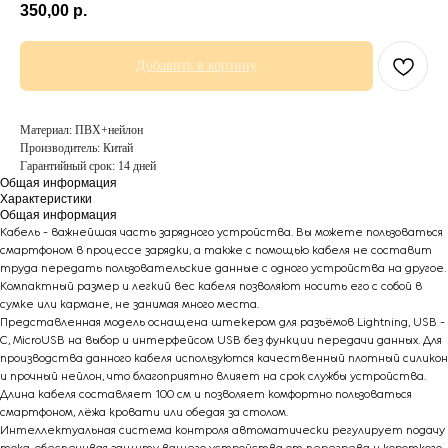
350,00
р.
Добавить в корзину
Материал: ПВХ+нейлон
Производитель: Китай
Гарантийный срок: 14 дней
Общая информация
Характеристики
Общая информация
Кабель - важнейшая часть зарядного устройства. Вы можете пользоваться
смартфоном в процессе зарядки, а также с помощью кабеля не составит
труда передать пользовательские данные с одного устройства на другое.
Компактный размер и легкий вес кабеля позволяют носить его с собой в
сумке или кармане, не занимая много места.
Представленная модель оснащена штекером для разъёмов Lightning, USB -
C, MicroUSB на выбор и интерфейсом USB без функции передачи данных. Для
производства данного кабеля используются качественный плотный силикон
и прочный нейлон, что благоприятно влияет на срок службы устройства.
Длина кабеля составляет 100 см и позволяет комфортно пользоваться
смартфоном, лёжа кровати или обедая за столом.
Интеллектуальная система контроля автоматически регулирует подачу