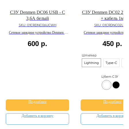
СЗУ Denmen DC06 USB - C
СЗУ Denmen DC02 2US
3,6A белый
+ кабель 1м
SKU:
01CRDNC06UCWH
SKU:
01CRDNC02LTW
Сетевое зарядное устройство Denmen с
Сетевое зарядное устройство 
USB - C портом мощностью до 20W и
двумя USB портами мощностью
600
р.
450
р.
поддержкой быстрой зарядки Power
кабелем длиной 1м
Delivery 3.0
Штекер
Lightning
Type-C
Mi
Цвет СЗУ
Подробнее
Подробнее
Добавить в корзину
Добавить в корзину