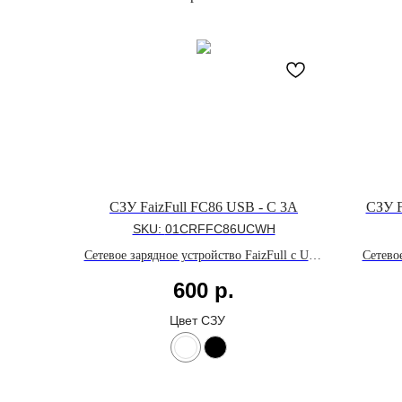
СЗУ FaizFull FC86 USB - C 3A
СЗУ F
SKU:
01CRFFC86UCWH
Сетевое зарядное устройство FaizFull с USB
Сетевое
- C портом мощностью до 20W и
- C и 
600
р.
поддержкой быстрой зарядки Power
и п
Delivery 3.0
Deliv
Цвет СЗУ