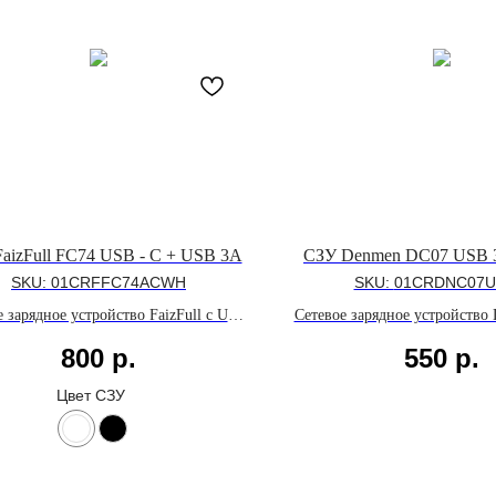
aizFull FC74 USB - C + USB 3A
СЗУ Denmen DC07 USB 
SKU:
01CRFFC74ACWH
SKU:
01CRDNC07
 зарядное устройство FaizFull с USB
Сетевое зарядное устройство
USB - A портами мощностью до 20W
портом мощностью до 18W 
800
р.
550
р.
оддержкой быстрой зарядки Power
быстрой зарядки Qualcomm 
ery 3.0 и Qualcomm Quick Charge 3.0
3.0
Цвет СЗУ