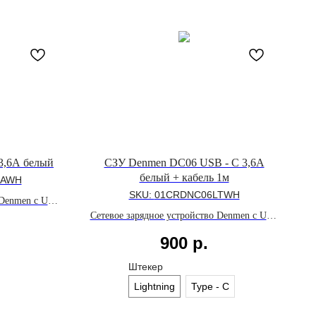
3,6A белый
СЗУ Denmen DC06 USB - C 3,6A
белый + кабель 1м
UAWH
SKU:
01CRDNC06LTWH
 Denmen с USB
и поддержкой
Сетевое зарядное устройство Denmen с USB
Quick Charge
- C портом мощностью до 20W, поддержкой
900
р.
быстрой зарядки Power Delivery 3.0 и
кабелем длиной 1м
Штекер
Lightning
Type - C