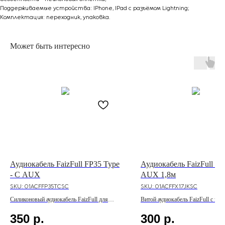
Поддерживаемые устройства: IPhone, IPad с разъёмом Lightning;
Комплектация: переходник, упаковка.
Может быть интересно
Аудиокабель FaizFull FP35 Type
Аудиокабель FaizFull F
- C AUX
AUX 1,8м
SKU:
01ACFFP35TCSC
SKU:
01ACFFX17JKSC
Силиконовый аудиокабель FaizFull для
Витой аудиокабель FaizFull с эл
звуковой системы с интерфейсом AUX
покрытием для звуковой системы
350
р.
300
р.
USB - C и прямым подключением без
интерфейсом AUX и прямым