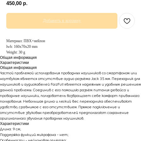
450,00
р.
Добавить в корзину
Материал: ПВХ+нейлон
lwh: 160x70x20 mm
Weight: 30 g
Общая информация
Характеристики
Общая информация
Частой проблемой использования проводных наушников со смартфоном или
ноутбуком является отсутствие аудио разъёма Jack 3.5 мм. Переходник для
наушников и аудиокабелей FaizFull является надежным и удобным решением
данной проблемы. Соединив с его помощью разъём питания девайса и
проводные наушники, пользователь возвращает себе комфорт привычного
пользования. Небольшая длина и легкий вес переходника обеспечивают
удобство, сравнимое с его отсутствием. Прямое подключение и
отсутствие звуковых преобразователей предполагают сохранение
оригинального звучания проводных наушников.
Характеристики
Длина: 9 см;
Поддержка функций микрофона - нет;
Особенности - нейлоновая оплётка;