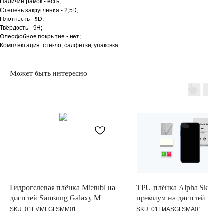
Наличие рамок - есть;
Степень закругления - 2,5D;
Плотность - 9D;
Твёрдость - 9H;
Олеофобное покрытие - нет;
Комплектация: стекло, салфетки, упаковка.
Может быть интересно
Гидрогелевая плёнка Mietubl на
TPU плёнка Alpha Skin C
дисплей Samsung Galaxy M
премиум на дисплей Sa
Galaxy A
SKU:
01FMMLGLSMM01
SKU:
01FMASGLSMA01