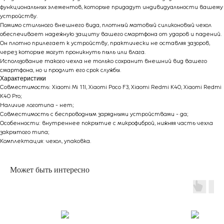
функциональных элементов, которые придадут индивидуальности вашему
устройству.
Помимо стильного внешнего вида, плотный матовый силиконовый чехол
обеспечивает надежную защиту вашего смартфона от ударов и падений.
Он плотно прилегает к устройству, практически не оставляя зазоров,
через которые могут проникнуть пыль или влага.
Использование такого чехла не только сохранит внешний вид вашего
смартфона, но и продлит его срок службы.
Характеристики
Совместимость: Xiaomi Mi 11I, Xiaomi Poco F3, Xiaomi Redmi K40, Xiaomi Redmi
K40 Pro;
Наличие логотипа - нет;
Совместимость с беспроводным зарядными устройствами - да;
Особенности: внутреннее покрытие с микрофиброй, нижняя часть чехла
закрытого типа;
Комплектация: чехол, упаковка.
Может быть интересно