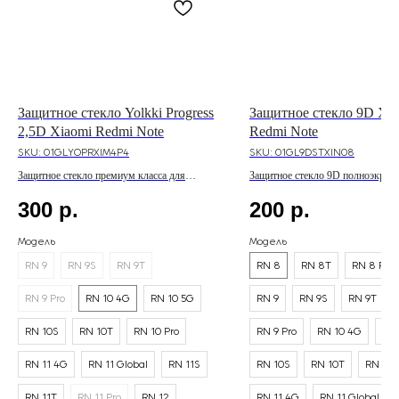
Защитное стекло Yolkki Progress
Защитное стекло 9D Xi
2,5D Xiaomi Redmi Note
Redmi Note
SKU:
01GLYOPRXIM4P4
SKU:
01GL9DSTXIN08
Защитное стекло премиум класса для
Защитное стекло 9D полноэкранн
линейки Redmi Note
линейки Redmi Note
300
р.
200
р.
Модель
Модель
RN 9
RN 9S
RN 9T
RN 8
RN 8T
RN 8 Pro
RN 9 Pro
RN 10 4G
RN 10 5G
RN 9
RN 9S
RN 9T
RN 10S
RN 10T
RN 10 Pro
RN 9 Pro
RN 10 4G
RN 
RN 11 4G
RN 11 Global
RN 11S
RN 10S
RN 10T
RN 10 
RN 11T
RN 11 Pro
RN 12
RN 11 4G
RN 11 Global