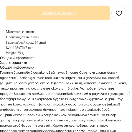
Добавить в корзину
Материал: силикон
Производитель: Китай
Гарантийный срок: 14 дней
lwh: 163x76x7 mm
Weight: 55 g
Общая информация
Характеристики
Общая информация
Плотный матовый силиконовый чехол Silicone Cover для смартфона -
идеальный выбор для тех, кто ищет надежный и долговечный способ
защиты своего устройства. Изготовленный из качественного силикона,
чехол приятен на ощупь и не скользит в руке. Матовое покрытие
предотвращает появление отпечатков пальцев и различных загрязнений,
благодаря чему ваш смартфон будет выглядеть аккуратно.За защиту
задней крышки смартфона от глубоких царапин или других дефектов
отвечает специальное внутреннее покрытие с микрофиброй.
Дизайн чехла выполнен в современном лаконичном стиле. На выбор
доступны различные цвета и оттенки, поэтому каждый сможет найти
подходящий вариант для себя. Кроме этого, поверхность чехла
предполагает установку дополнительных элементов дизайна или