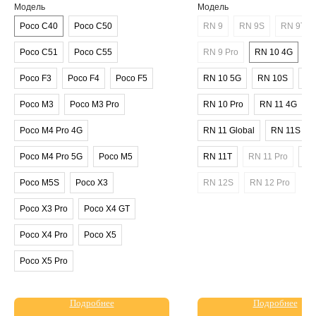
Модель
Модель
Poco C40
Poco C50
RN 9
RN 9S
RN 9T
Poco C51
Poco C55
RN 9 Pro
RN 10 4G
Poco F3
Poco F4
Poco F5
RN 10 5G
RN 10S
RN
Poco M3
Poco M3 Pro
RN 10 Pro
RN 11 4G
Poco M4 Pro 4G
RN 11 Global
RN 11S
Poco M4 Pro 5G
Poco M5
RN 11T
RN 11 Pro
RN
Poco M5S
Poco X3
RN 12S
RN 12 Pro
Poco X3 Pro
Poco X4 GT
Poco X4 Pro
Poco X5
Poco X5 Pro
Подробнее
Подробнее