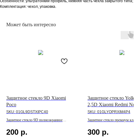
Особенности: ультратонкий профиль, нижняя часть чехла закрытого типа;
Комплектация: чехол, упаковка.
Может быть интересно
Защитное стекло 9D Xiaomi
Защитное стекло Yolkki 
Poco
2,5D Xiaomi Redmi Note
SKU:
01GL9DSTXIPC40
SKU:
01GLYOPRXIM4P4
Защитное стекло 9D полноэкранное
Защитное стекло премиум класса
для линейки Poco
линейки Redmi Note
200
р.
300
р.