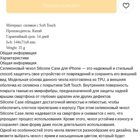
Добавить в корзину
Материал: силикон с Soft Touch
Производитель: Китай
Гарантийный срок: 14 дней
lwh: 144x71x8 mm
Weight: 35 g
Общая информация
Характеристики
Общая информация
Силиконовый чехол Silicone Case для iPhone — это надежный и стильный
способ защитить свое устройство от повреждений и сохранить его внешний
вид. Модельная основа данного чехла изготовлена из TPU, а внешняя
оболочка из силикона с покрытием Soft Touch. Внутренняя поверхность
покрыта тканью из микрофибры, предназначенной для защиты задней
крышки смартфона от глубоких царапин или других дефектов.
Silicone Case обладает достаточной мягкостью и гибкостью, чтобы
обеспечить плотное прилегание к корпусу. При этом силиконовый чехол
Silicone Case легко надевается на смартфон и снимается с него, что
упрощает процесс использования. Кроме этого, чехол устойчив к износу и
сохраняет свою форму даже после длительного использования.
Одной из особенностей этого чехла является разнообразие его дизайна. Вы
можете выбрать чехол с ярким и насыщенным цветом, который будет