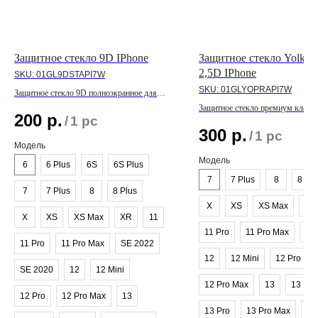
Защитное стекло 9D IPhone
Защитное стекло Yolkki 
2,5D IPhone
SKU:
01GL9DSTAPI7W
SKU:
01GLYOPRAPI7W
Защитное стекло 9D полноэкранное для
линейки IPhone
Защитное стекло премиум класса
200
р.
/
1 pc
линейки IPhone
300
р.
/
1 pc
Модель
Модель
6
6 Plus
6S
6S Plus
7
7 Plus
8
8 Plu
7
7 Plus
8
8 Plus
X
XS
XS Max
XR
X
XS
XS Max
XR
11
11 Pro
11 Pro Max
SE
11 Pro
11 Pro Max
SE 2022
12
12 Mini
12 Pro
SE 2020
12
12 Mini
12 Pro Max
13
13 Min
12 Pro
12 Pro Max
13
13 Pro
13 Pro Max
SE