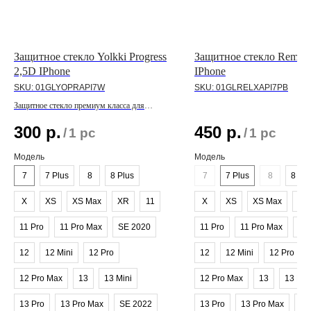
Защитное стекло Yolkki Progress
Защитное стекло Remax 
2,5D IPhone
IPhone
SKU:
01GLYOPRAPI7W
SKU:
01GLRELXAPI7PB
Защитное стекло премиум класса для
линейки IPhone
300
р.
450
р.
/
1 pc
/
1 pc
Модель
Модель
7
7 Plus
8
8 Plus
7
7 Plus
8
8 Plu
X
XS
XS Max
XR
11
X
XS
XS Max
XR
11 Pro
11 Pro Max
SE 2020
11 Pro
11 Pro Max
SE
12
12 Mini
12 Pro
12
12 Mini
12 Pro
12 Pro Max
13
13 Mini
12 Pro Max
13
13 Min
13 Pro
13 Pro Max
SE 2022
13 Pro
13 Pro Max
SE