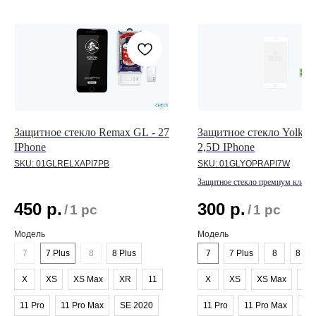
Защитное стекло Remax GL - 27
Защитное стекло Yolkki 
IPhone
2,5D IPhone
SKU:
01GLRELXAPI7PB
SKU:
01GLYOPRAPI7W
Защитное стекло премиум класса
линейки IPhone
450
р.
300
р.
/
1 pc
/
1 pc
Модель
Модель
7
7 Plus
8
8 Plus
7
7 Plus
8
8 Plu
X
XS
XS Max
XR
11
X
XS
XS Max
XR
11 Pro
11 Pro Max
SE 2020
11 Pro
11 Pro Max
SE