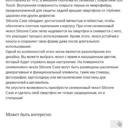
изготовлена из TPU, а внешняя оболочка из силикона с покрытием Soft
Touch. Внутренняя поверхность покрыта тканью из микрофибры,
предназначенной для защиты задней крышки смартфона от глубоких
царапин или других дефектов.
Silicone Case обладает достаточной мягкостью и гибкостью, чтобы
обеспечить плотное прилегание к корпусу. При этом силиконовый
чехол Silicone Case легко надевается на смартфон и снимается с него,
что упрощает процесс использования. Кроме этого, чехол устойчив к
износу и сохраняет свою форму даже после длительного
использования.
Одной из особенностей этого чехла является разнообразие его
дизайна. Вы можете выбрать чехол с ярким и насыщенным цветом,
который будет отражать ваше настроение. На поверхности
силиконового чехла Silicone Case могут быть размещены различные
декоративные и функциональный элементы, такие как стикеры,
фотографии, картхолдеры или металлические пластины для
держателей в автомобиль.
Не упустите возможность приобрести силиконовый чехол Silicone
Case и сделать свой смартфон не только защищенным, но и
стильным!
Может быть интересно