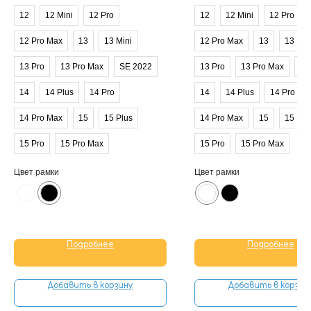
12
12 Mini
12 Pro
12
12 Mini
12 Pro
12 Pro Max
13
13 Mini
12 Pro Max
13
13 Min
13 Pro
13 Pro Max
SE 2022
13 Pro
13 Pro Max
SE
14
14 Plus
14 Pro
14
14 Plus
14 Pro
14 Pro Max
15
15 Plus
14 Pro Max
15
15 Plu
15 Pro
15 Pro Max
15 Pro
15 Pro Max
Цвет рамки
Цвет рамки
Подробнее
Подробнее
Добавить в корзину
Добавить в корзин