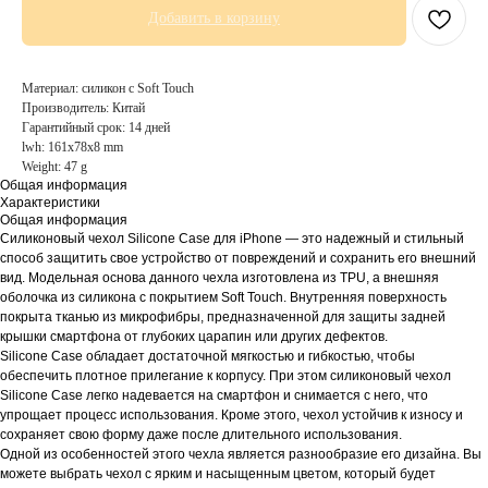
Добавить в корзину
Материал: силикон с Soft Touch
Производитель: Китай
Гарантийный срок: 14 дней
lwh: 161x78x8 mm
Weight: 47 g
Общая информация
Характеристики
Общая информация
Силиконовый чехол Silicone Case для iPhone — это надежный и стильный
способ защитить свое устройство от повреждений и сохранить его внешний
вид. Модельная основа данного чехла изготовлена из TPU, а внешняя
оболочка из силикона с покрытием Soft Touch. Внутренняя поверхность
покрыта тканью из микрофибры, предназначенной для защиты задней
крышки смартфона от глубоких царапин или других дефектов.
Silicone Case обладает достаточной мягкостью и гибкостью, чтобы
обеспечить плотное прилегание к корпусу. При этом силиконовый чехол
Silicone Case легко надевается на смартфон и снимается с него, что
упрощает процесс использования. Кроме этого, чехол устойчив к износу и
сохраняет свою форму даже после длительного использования.
Одной из особенностей этого чехла является разнообразие его дизайна. Вы
можете выбрать чехол с ярким и насыщенным цветом, который будет