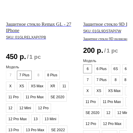
Защитное стекло Remax GL - 27
Защитное стекло 9D IPh
IPhone
SKU:
01GL9DSTAPI7W
SKU:
01GLRELXAPI7PB
Защитное стекло 9D полноэкранн
линейки IPhone
200
р.
/
1 pc
450
р.
/
1 pc
Модель
Модель
6
6 Plus
6S
6S P
7
7 Plus
8
8 Plus
7
7 Plus
8
8 Plu
X
XS
XS Max
XR
11
X
XS
XS Max
XR
11 Pro
11 Pro Max
SE 2020
11 Pro
11 Pro Max
SE
12
12 Mini
12 Pro
SE 2020
12
12 Mini
12 Pro Max
13
13 Mini
12 Pro
12 Pro Max
13
13 Pro
13 Pro Max
SE 2022