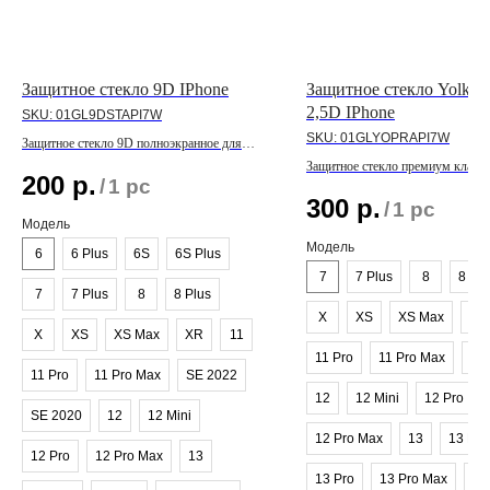
Защитное стекло 9D IPhone
Защитное стекло Yolkki 
2,5D IPhone
SKU:
01GL9DSTAPI7W
SKU:
01GLYOPRAPI7W
Защитное стекло 9D полноэкранное для
линейки IPhone
Защитное стекло премиум класса
200
р.
/
1 pc
линейки IPhone
300
р.
/
1 pc
Модель
Модель
6
6 Plus
6S
6S Plus
7
7 Plus
8
8 Plu
7
7 Plus
8
8 Plus
X
XS
XS Max
XR
X
XS
XS Max
XR
11
11 Pro
11 Pro Max
SE
11 Pro
11 Pro Max
SE 2022
12
12 Mini
12 Pro
SE 2020
12
12 Mini
12 Pro Max
13
13 Min
12 Pro
12 Pro Max
13
13 Pro
13 Pro Max
SE