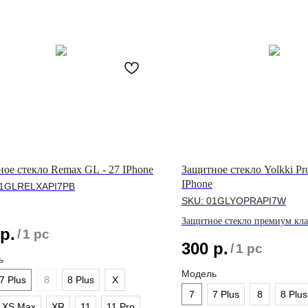
ое стекло Remax GL - 27 IPhone
Защитное стекло Yolkki Pr
IPhone
1GLRELXAPI7PB
SKU:
01GLYOPRAPI7W
Защитное стекло премиум кла
р.
/
1 pc
линейки IPhone
300
р.
/
1 pc
ь
Модель
7 Plus
8
8 Plus
X
7
7 Plus
8
8 Plus
XS Max
XR
11
11 Pro