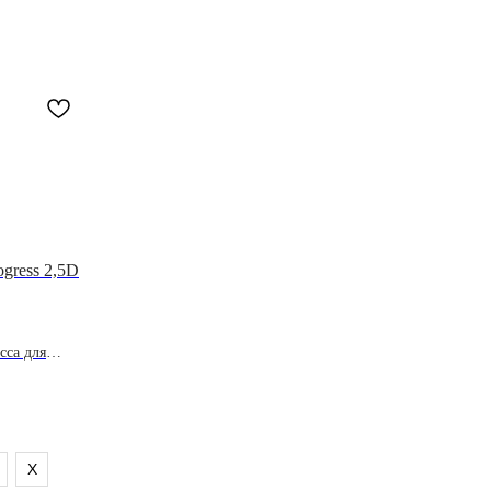
ogress 2,5D
сса для
X