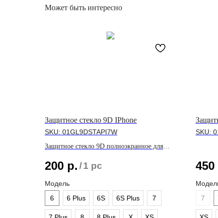
Может быть интересно
Защитное стекло 9D IPhone
Защитн
SKU:
01GL9DSTAPI7W
SKU:
0
Защитное стекло 9D полноэкранное для
линейки IPhone
200
р.
450
/
1 pc
Модель
Модел
6
6 Plus
6S
6S Plus
7
7
7 Plus
8
8 Plus
X
XS
XS