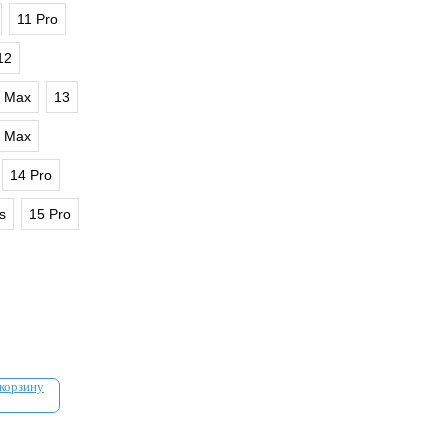
11 Pro
12
o Max
13
o Max
14 Pro
s
15 Pro
 корзину