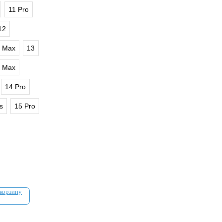
11 Pro
12
o Max
13
o Max
14 Pro
s
15 Pro
 корзину