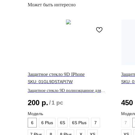
Может быть интересно
Защитное стекло 9D IPhone
Защитн
SKU:
01GL9DSTAPI7W
SKU:
0
Защитное стекло 9D полноэкранное для
линейки IPhone
200
р.
450
/
1 pc
Модель
Модел
6
6 Plus
6S
6S Plus
7
7
7 Plus
8
8 Plus
X
XS
XS