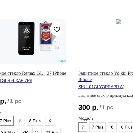
ое стекло Remax GL - 27 IPhone
Защитное стекло Yolkki Pr
IPhone
1GLRELXAPI7PB
SKU:
01GLYOPRAPI7W
Защитное стекло премиум кла
р.
/
1 pc
линейки IPhone
300
р.
/
1 pc
ь
Модель
7 Plus
8
8 Plus
X
7
7 Plus
8
8 Plus
XS Max
XR
11
11 Pro