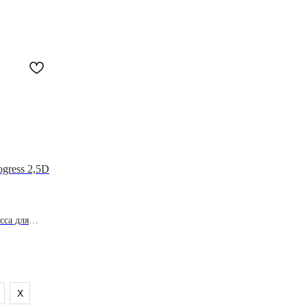
ogress 2,5D
сса для
X