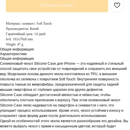
Добавить в корзину
Материал: силикон с Soft Touch
Производитель: Китай
Гарантийный срок: 14 дней
lwh: 161x78x8 mm
Weight: 47 g
Общая информация
Характеристики
Общая информация
Силиконовый чехол Silicone Case для iPhone — это надежный и стильный
способ защитить свое устройство от повреждений и сохранить его внешний
вид. Модельная основа данного чехла изготовлена из TPU, а внешняя
оболочка из силикона с покрытием Soft Touch. Внутренняя поверхность
покрыта тканью из микрофибры, предназначенной для защиты задней
крышки смартфона от глубоких царапин или других дефектов.
Silicone Case обладает достаточной мягкостью и гибкостью, чтобы
обеспечить плотное прилегание к корпусу. При этом силиконовый чехол
Silicone Case легко надевается на смартфон и снимается с него, что
упрощает процесс использования. Кроме этого, чехол устойчив к износу и
сохраняет свою форму даже после длительного использования.
Одной из особенностей этого чехла является разнообразие его дизайна. Вы
можете выбрать чехол с ярким и насыщенным цветом, который будет