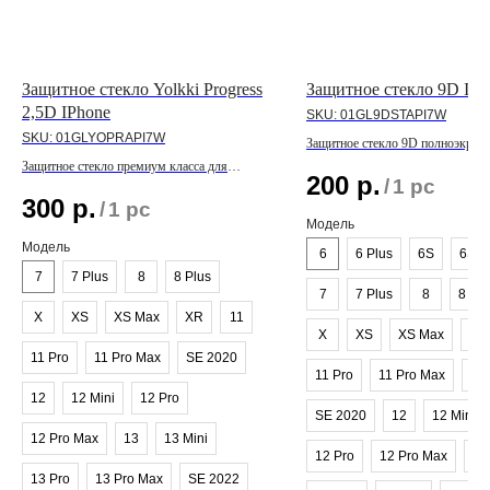
Защитное стекло Yolkki Progress
Защитное стекло 9D IPh
2,5D IPhone
SKU:
01GL9DSTAPI7W
SKU:
01GLYOPRAPI7W
Защитное стекло 9D полноэкранн
линейки IPhone
Защитное стекло премиум класса для
200
р.
/
1 pc
линейки IPhone
300
р.
/
1 pc
Модель
Модель
6
6 Plus
6S
6S P
7
7 Plus
8
8 Plus
7
7 Plus
8
8 Plu
X
XS
XS Max
XR
11
X
XS
XS Max
XR
11 Pro
11 Pro Max
SE 2020
11 Pro
11 Pro Max
SE
12
12 Mini
12 Pro
SE 2020
12
12 Mini
12 Pro Max
13
13 Mini
12 Pro
12 Pro Max
13
13 Pro
13 Pro Max
SE 2022