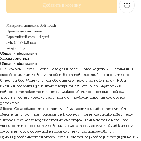
Добавить в корзину
Материал: силикон с Soft Touch
Производитель: Китай
Гарантийный срок: 14 дней
lwh: 144x71x8 mm
Weight: 35 g
Общая информация
Характеристики
Общая информация
Силиконовый чехол Silicone Case для iPhone — это надежный и стильный
способ защитить свое устройство от повреждений и сохранить его
внешний вид. Модельная основа данного чехла изготовлена из TPU, а
внешняя оболочка из силикона с покрытием Soft Touch. Внутренняя
поверхность покрыта тканью из микрофибры, предназначенной для
защиты задней крышки смартфона от глубоких царапин или других
дефектов.
Silicone Case обладает достаточной мягкостью и гибкостью, чтобы
обеспечить плотное прилегание к корпусу. При этом силиконовый чехол
Silicone Case легко надевается на смартфон и снимается с него, что
упрощает процесс использования. Кроме этого, чехол устойчив к износу и
сохраняет свою форму даже после длительного использования.
Одной из особенностей этого чехла является разнообразие его дизайна. Вы