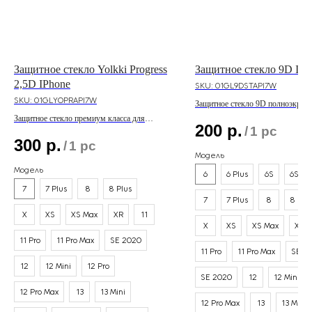
Защитное стекло Yolkki Progress
Защитное стекло 9D IPh
2,5D IPhone
SKU:
01GL9DSTAPI7W
SKU:
01GLYOPRAPI7W
Защитное стекло 9D полноэкранн
линейки IPhone
Защитное стекло премиум класса для
200
р.
/
1 pc
линейки IPhone
300
р.
/
1 pc
Модель
Модель
6
6 Plus
6S
6S Pl
7
7 Plus
8
8 Plus
7
7 Plus
8
8 Plu
X
XS
XS Max
XR
11
X
XS
XS Max
XR
11 Pro
11 Pro Max
SE 2020
11 Pro
11 Pro Max
SE 2
12
12 Mini
12 Pro
SE 2020
12
12 Mini
12 Pro Max
13
13 Mini
12 Pro Max
13
13 Mini