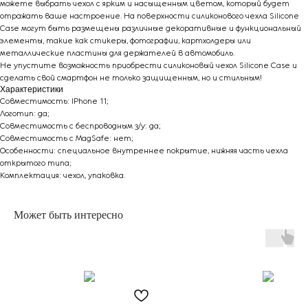
можете выбрать чехол с ярким и насыщенным цветом, который будет
отражать ваше настроение. На поверхности силиконового чехла Silicone
Case могут быть размещены различные декоративные и функциональный
элементы, такие как стикеры, фотографии, картхолдеры или
металлические пластины для держателей в автомобиль.
Не упустите возможность приобрести силиконовый чехол Silicone Case и
сделать свой смартфон не только защищенным, но и стильным!
Характеристики
Совместимость: IPhone 11;
Логотип: да;
Совместимость с беспроводным з/у: да;
Совместимость с MagSafe: нет;
Особенности: специальное внутреннее покрытие, нижняя часть чехла
открытого типа;
Комплектация: чехол, упаковка.
Может быть интересно