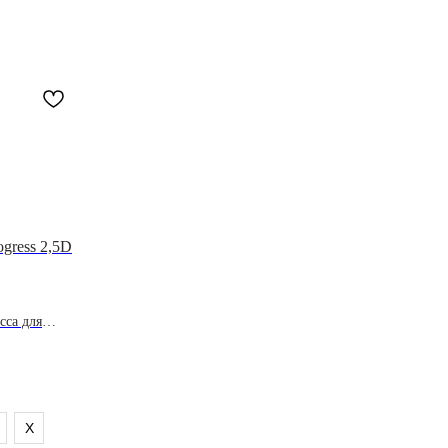
ogress 2,5D
сса для
X