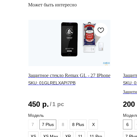
Может быть интересно
Защитное стекло Remax GL - 27 IPhone
Защитн
SKU:
01GLRELXAPI7PB
SKU:
0
Защитн
линейк
450
р.
200
/
1 pc
Модель
Модел
7
7 Plus
8
8 Plus
X
6
XS
XS Max
XR
11
11 Pro
7 Plu