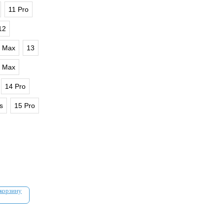
11 Pro
12
o Max
13
o Max
14 Pro
s
15 Pro
 корзину