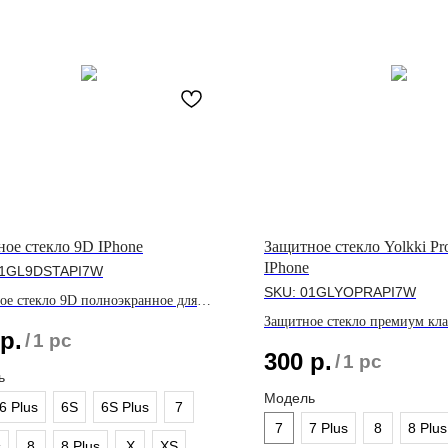
ое стекло 9D IPhone
Защитное стекло Yolkki Pr
IPhone
1GL9DSTAPI7W
SKU:
01GLYOPRAPI7W
ое стекло 9D полноэкранное для
и IPhone
Защитное стекло премиум кла
р.
/
1 pc
линейки IPhone
300
р.
/
1 pc
ь
Модель
6 Plus
6S
6S Plus
7
7
7 Plus
8
8 Plus
s
8
8 Plus
X
XS