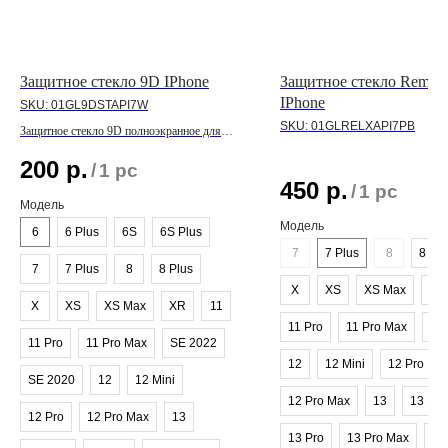
Защитное стекло 9D IPhone
Защитное стекло Remax 
IPhone
SKU:
01GL9DSTAPI7W
SKU:
01GLRELXAPI7PB
Защитное стекло 9D полноэкранное для
линейки IPhone
200
р.
/
1 pc
450
р.
/
1 pc
Модель
Модель
6
6 Plus
6S
6S Plus
7
7 Plus
8
8 Plu
7
7 Plus
8
8 Plus
X
XS
XS Max
XR
X
XS
XS Max
XR
11
11 Pro
11 Pro Max
SE
11 Pro
11 Pro Max
SE 2022
12
12 Mini
12 Pro
SE 2020
12
12 Mini
12 Pro Max
13
13 Min
12 Pro
12 Pro Max
13
13 Pro
13 Pro Max
SE