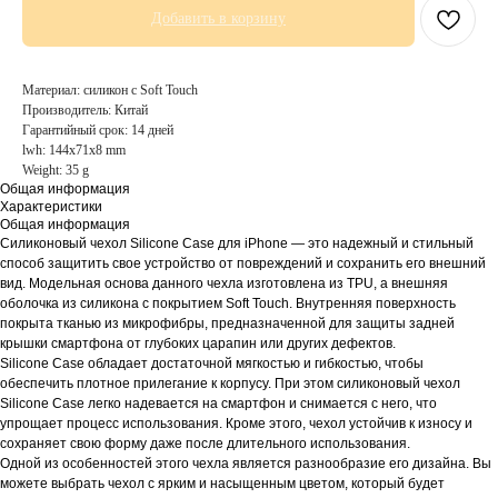
Добавить в корзину
Материал: силикон с Soft Touch
Производитель: Китай
Гарантийный срок: 14 дней
lwh: 144x71x8 mm
Weight: 35 g
Общая информация
Характеристики
Общая информация
Силиконовый чехол Silicone Case для iPhone — это надежный и стильный
способ защитить свое устройство от повреждений и сохранить его внешний
вид. Модельная основа данного чехла изготовлена из TPU, а внешняя
оболочка из силикона с покрытием Soft Touch. Внутренняя поверхность
покрыта тканью из микрофибры, предназначенной для защиты задней
крышки смартфона от глубоких царапин или других дефектов.
Silicone Case обладает достаточной мягкостью и гибкостью, чтобы
обеспечить плотное прилегание к корпусу. При этом силиконовый чехол
Silicone Case легко надевается на смартфон и снимается с него, что
упрощает процесс использования. Кроме этого, чехол устойчив к износу и
сохраняет свою форму даже после длительного использования.
Одной из особенностей этого чехла является разнообразие его дизайна. Вы
можете выбрать чехол с ярким и насыщенным цветом, который будет