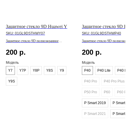
Защитное стекло 9D Huawei Y
Защитное стекло 9D Hu
SKU:
01GL9DSTHWY07
SKU:
01GL9DSTHWP40
Защитное стекло 9D полноэкранное
Защитное стекло 9D полноэкранн
для линейки Y
линейки P
200
р.
200
р.
Модель
Модель
Y7
Y7P
Y8P
Y8S
Y9
P40
P40 Lite
P40 Lite
Y9S
P40 Pro
P40 Pro Plus
P50 Pro
P60
P60 Pro
P Smart 2019
P Smart 20
P Smart 2021
P Smart Z