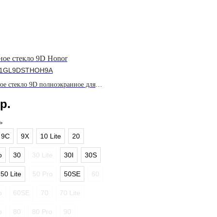
ное стекло 9D Honor
1GL9DSTHOH9A
ое стекло 9D полноэкранное для
и Honor
р.
ь
9C
9X
10 Lite
20
o
30
30 Lite
30I
30S
50 Lite
50 Pro
50SE
60
o
60SE
70
70 Lite
o
80
80 Pro
90