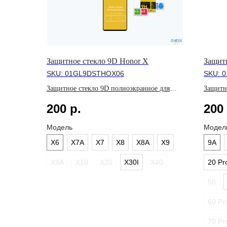
Защитное стекло 9D Honor X
Защит
SKU:
01GL9DSTHOX06
SKU:
0
Защитное стекло 9D полноэкранное для
Защитн
линейки X
линейк
200
р.
200
Модель
Модел
X6
X7A
X7
X8
X8A
X9
9A
X9A
X10
X20
X30I
X40
20 Pr
50
60 Pr
70 Pr